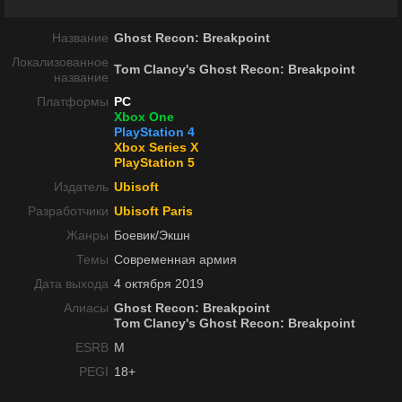
Название
Ghost Recon: Breakpoint
Локализованное
Tom Clancy's Ghost Recon: Breakpoint
название
Платформы
PC
Xbox One
PlayStation 4
Xbox Series X
PlayStation 5
Издатель
Ubisoft
Разработчики
Ubisoft Paris
Жанры
Боевик/Экшн
Темы
Современная армия
Дата выхода
4 октября 2019
Алиасы
Ghost Recon: Breakpoint
Tom Clancy's Ghost Recon: Breakpoint
ESRB
M
PEGI
18+