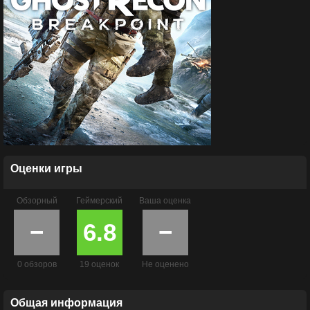
Оценки игры
Обзорный
Геймерский
Ваша оценка
−
6.8
−
0 обзоров
19 оценок
Не оценено
Общая информация