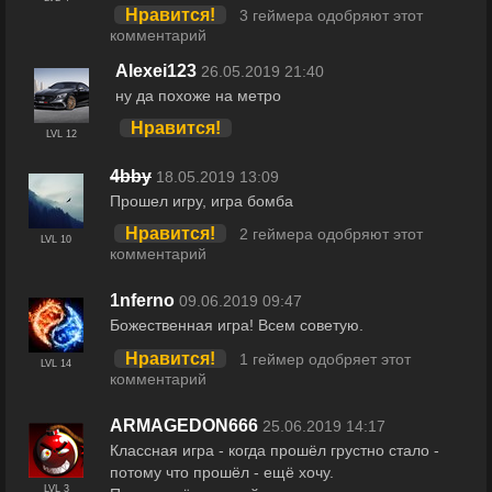
Нравится!
3 геймера одобряют этот
комментарий
Alexei123
26.05.2019 21:40
ну да похоже на метро
Нравится!
LVL 12
4bby
18.05.2019 13:09
Прошел игру, игра бомба
Нравится!
2 геймера одобряют этот
LVL 10
комментарий
1nferno
09.06.2019 09:47
Божественная игра! Всем советую.
Нравится!
1 геймер одобряет этот
LVL 14
комментарий
ARMAGEDON666
25.06.2019 14:17
Классная игра - когда прошёл грустно стало -
потому что прошёл - ещё хочу.
LVL 3