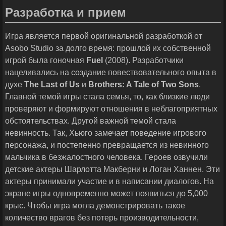
Разработка и прием
Игра является первой оригинальной разработкой от
Asobo Studio за долго время: прошлой их собственной
игрой была гоночная
Fuel
(2008). Разработчики
нацеливались на создание повествовательного опыта в
духе
The
Last
of
Us
и
Brothers
:
A
Tale
of
Two
Sons
.
Главной темой игры стала семья, то, как близкие люди
проверяют и формируют отношения в неблагоприятных
обстоятельствах. Другой важной темой стала
невинность. Так, Хьюго замечает поведение игрового
персонажа, и постепенно превращается из невинного
мальчика в безжалостного человека. Героев озвучили
детские актеры Шарлотта Макберни и Логан Ханнен. Эти
актеры принимали участие и в написании диалогов. На
экране игры одновременно может появиться до 5,000
крыс. Чтобы игра могла демонстрировать такое
количество врагов без потерь производительности,