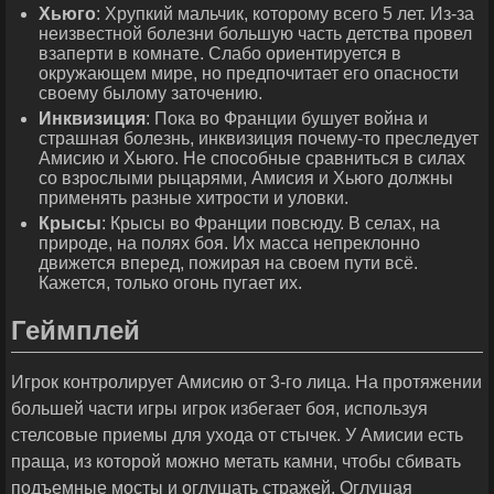
Хьюго
: Хрупкий мальчик, которому всего 5 лет. Из-за
неизвестной болезни большую часть детства провел
взаперти в комнате. Слабо ориентируется в
окружающем мире, но предпочитает его опасности
своему былому заточению.
Инквизиция
: Пока во Франции бушует война и
страшная болезнь, инквизиция почему-то преследует
Амисию и Хьюго. Не способные сравниться в силах
со взрослыми рыцарями, Амисия и Хьюго должны
применять разные хитрости и уловки.
Крысы
: Крысы во Франции повсюду. В селах, на
природе, на полях боя. Их масса непреклонно
движется вперед, пожирая на своем пути всё.
Кажется, только огонь пугает их.
Геймплей
Игрок контролирует Амисию от 3-го лица. На протяжении
большей части игры игрок избегает боя, используя
стелсовые приемы для ухода от стычек. У Амисии есть
праща, из которой можно метать камни, чтобы сбивать
подъемные мосты и оглушать стражей. Оглушая