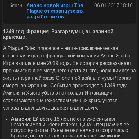
блоги
Анонс новой игры The
06.01.2017 18:10
Plague от французских
разработчиков
1349 год, Франция. Разгар чумы, вызванной
крысами.
A Plague Tale: Innocence – экшн-приключенческая
стелсовая игра от французской компании Asobo Studio.
Игра вышла в мае 2019 года. Ее история рассказывает
про Амисию и ее младшего брата Хьюго, борющимися за
жизнь на ранней фазе Столетней войны и чумы Черная
смерть во Франции. События происходят в 1349 году.
Амисия и Хьюго убегают от солдат Инквизиции,
сталкиваются с множеством чумных крыс, учатся
узнавать друг друга, доверять друг другу.
Амисия
: Ей всего 15 лет, но она уже сильная,
независимая и боевитая женщина. Отец научил ее
искусству охоты. Раньше они немного ссорились с
братом, но теперь их связь сохраняет им жизни.