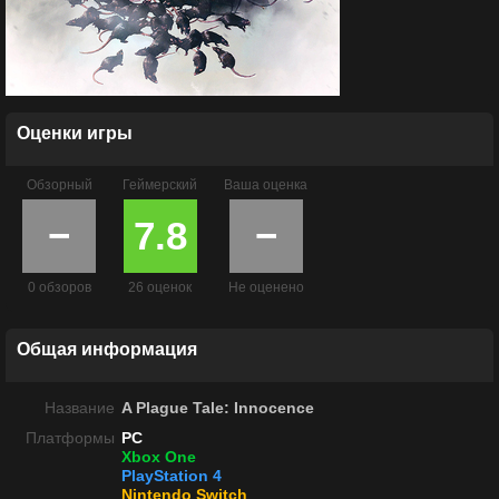
Оценки игры
Обзорный
Геймерский
Ваша оценка
−
7.8
−
0 обзоров
26 оценок
Не оценено
Общая информация
Название
A Plague Tale: Innocence
Платформы
PC
Xbox One
PlayStation 4
Nintendo Switch