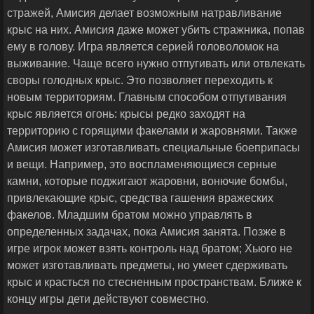
стражей, Амисия делает возможным натравливание
крыс на них. Амисия даже может убить стражника, попав
ему в голову. Игра является серией головоломок на
выживание. Чаще всего нужно отпугивать или отвлекать
своры голодных крыс. Это позволяет переходить к
новым территориям. Главным способом отпугивания
крыс является огонь: крысы редко заходят на
территорию с горящими факелами и жаровнями. Также
Амисия может изготавливать специальные боеприпасы
и вещи. Например, это воспламеняющиеся серные
камни, которые поджигают жаровни, вонючие бомбы,
привлекающие крыс, средства гашения вражеских
факелов. Младшим братом можно управлять в
определенных задачах, пока Амисия занята. Позже в
игре игрок может взять контроль над братом; Хьюго не
может изготавливать предметы, но умеет сдерживать
крыс и красться по стесненным пространствам. Ближе к
концу игры дети действуют совместно.