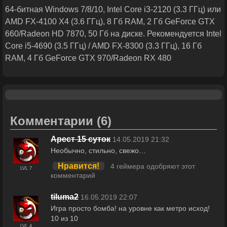
64-битная Windows 7/8/10, Intel Core i3-2120 (3.3 ГГц) или
AMD FX-4100 X4 (3.6 ГГц), 8 Гб RAM, 2 Гб GeForce GTX
660/Radeon HD 7870, 50 Гб на диске. Рекомендуется Intel
Core i5-4690 (3.5 ГГц) / AMD FX-8300 (3.3 ГГц), 16 Гб
RAM, 4 Гб GeForce GTX 970/Radeon RX 480
Комментарии
(6)
Арест 15 суток
14.05.2019 21:32
Необычно, стильно, свежо…
Нравится!
4 геймера одобряют этот
LVL 7
комментарий
tiluma2
16.05.2019 22:07
Игра просто бомба! на уровне как метро исход!
10 из 10
LVL 4