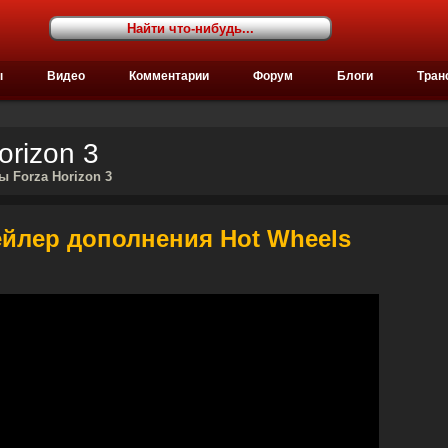
ы
Видео
Комментарии
Форум
Блоги
Тран
orizon 3
ы Forza Horizon 3
рейлер дополнения Hot Wheels