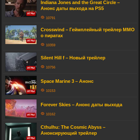
Indiana Jones and the Great Circle –
Анонс даты выхода на PS5
ИГРЫ
10791
Crosswind – Геймплейный трейлер MMO
о пиратах
ИГРЫ
10359
Silent Hill f – Новый трейлер
10756
ИГРЫ
Space Marine 3 – Анонс
10153
ИГРЫ
Forever Skies – Анонс даты выхода
10162
ИГРЫ
Cthulhu: The Cosmic Abyss –
Анонсирующий трейлер
ИГРЫ