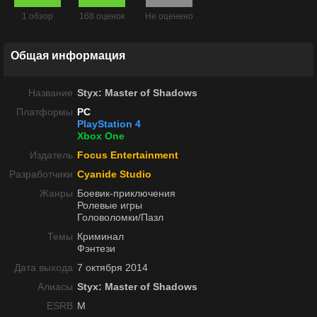
1 обзор
168 оценок
Не оценено
Общая информация
Название
Styx: Master of Shadows
Платформы
PC
PlayStation 4
Xbox One
Издатель
Focus Entertainment
Разработчики
Cyanide Studio
Жанры
Боевик-приключения
Ролевые игры
Головоломки/Пазл
Темы
Криминал
Фэнтези
Дата выхода
7 октября 2014
Алиасы
Styx: Master of Shadows
ESRB
M