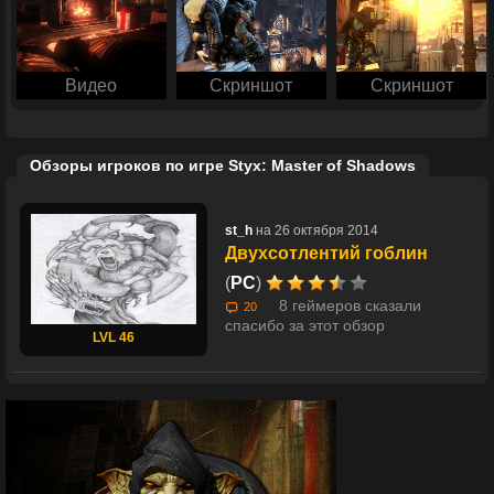
Видео
Скриншот
Скриншот
Обзоры игроков по игре Styx: Master of Shadows
st_h
на 26 октября 2014
Двухсотлентий гоблин
(
PC
)
8 геймеров сказали
20
спасибо за этот обзор
LVL 46