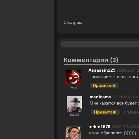
Смотрим
Комментарии
(3)
Assassin225
26.09.2014 2
Посмотрим, что из этого
Нравится!
LVL 5
manicamc
27.09.2014 19:
Мне кажется все будет 
Нравится!
1 гейме
LVL 33
terkin1979
28.09.2014 22:
я уже обделался:))))))))