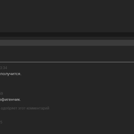
3:34
 получится.
59
офигенчик.
р одобряет этот комментарий
05