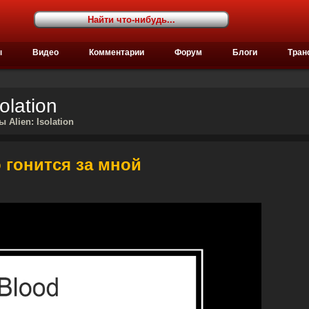
ы
Видео
Комментарии
Форум
Блоги
Тран
olation
 Alien: Isolation
но гонится за мной