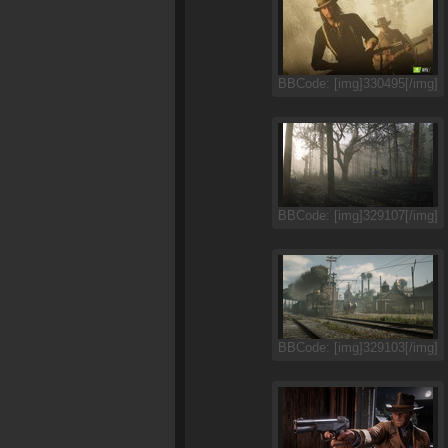
BBCode: [img]330495[/img]
BBCode: [img]329107[/img]
BBCode: [img]329103[/img]