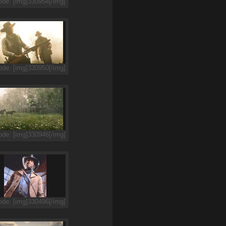
de: [img]330954[/img]
de: [img]330950[/img]
de: [img]330946[/img]
de: [img]330496[/img]