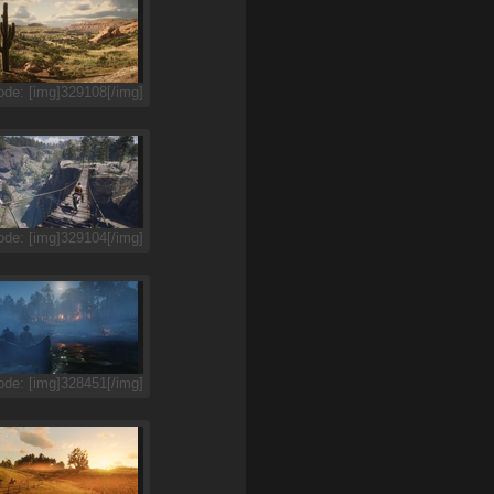
de: [img]329108[/img]
de: [img]329104[/img]
de: [img]328451[/img]