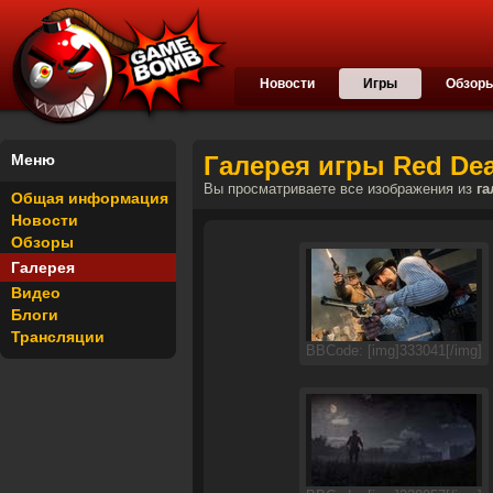
Новости
Игры
Обзор
Меню
Галерея игры Red Dea
Вы просматриваете все изображения из
га
Общая информация
Новости
Обзоры
Галерея
Видео
Блоги
Трансляции
BBCode: [img]333041[/img]