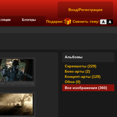
Вход/Регистрация
сляции
Блогеры
Подарки:
Сменить тему:
Альбомы
Скриншоты (229)
Бокс-арты (2)
Концепт-арты (129)
Обои (0)
de: [img]330958[/img]
Все изображения (360)