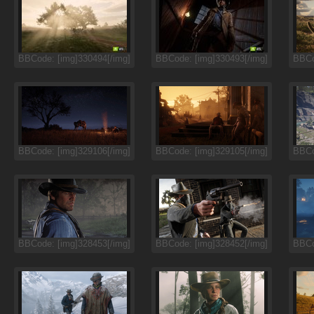
BBCode: [img]330494[/img]
BBCode: [img]330493[/img]
BBCo
BBCode: [img]329106[/img]
BBCode: [img]329105[/img]
BBCo
BBCode: [img]328453[/img]
BBCode: [img]328452[/img]
BBCo