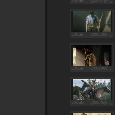
BBCode: [img]330957[/img]
BBCode: [img]330953[/img]
BBCode: [img]330949[/img]
BBCode: [img]330945[/img]