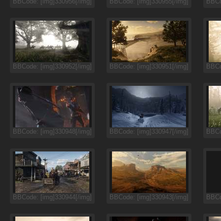
BBCode: [img]330956[/img]
BBCode: [img]330955[/img]
BBCo
BBCode: [img]330952[/img]
BBCode: [img]330951[/img]
BBCo
BBCode: [img]330948[/img]
BBCode: [img]330947[/img]
BBCo
BBCode: [img]330944[/img]
BBCode: [img]330943[/img]
BBCo