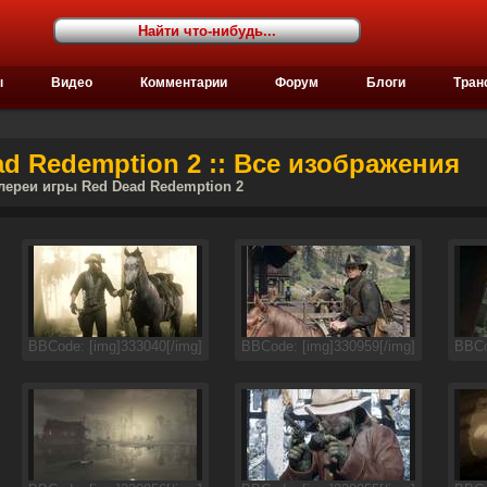
ы
Видео
Комментарии
Форум
Блоги
Тран
d Redemption 2 :: Все изображения
лереи игры Red Dead Redemption 2
BBCode: [img]333040[/img]
BBCode: [img]330959[/img]
BBCo