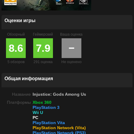
Оценки игры
Обзорный
Геймерский
Ваша оценка
8.6
7.9
−
5 обзоров
291 оценка
Не оценено
Общая информация
Название
Injustice: Gods Among Us
Платформы
Xbox 360
PlayStation 3
Wii U
PC
PlayStation Vita
PlayStation Network (Vita)
PlayStation Network (PS3)