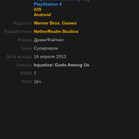
PlayStation 4
iOS
Android
Издатель
Warner Bros. Games
Разработчики
NetherRealm Studios
Жанры
Драки/Файтинг
Темы
Супергерои
Дата выхода
16 апреля 2013
Алиасы
Injustice: Gods Among Us
ESRB
T
PEGI
16+