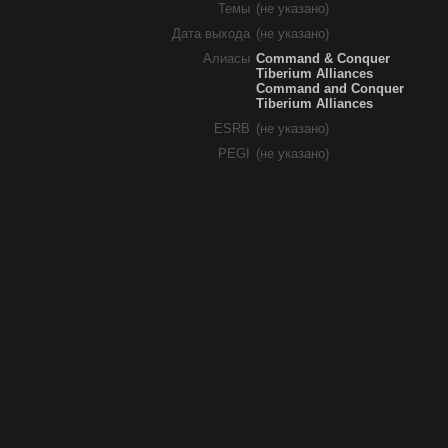
Темы
(не указано)
Дата выхода
(не указано)
Алиасы
Command & Conquer
Tiberium Alliances
Command and Conquer
Tiberium Alliances
ESRB
(не указано)
PEGI
(не указано)