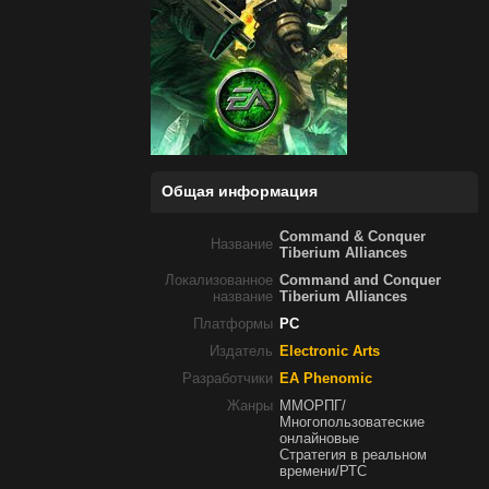
Общая информация
Command & Conquer
Название
Tiberium Alliances
Локализованное
Command and Conquer
название
Tiberium Alliances
Платформы
PC
Издатель
Electronic Arts
Разработчики
EA Phenomic
Жанры
ММОРПГ/
Многопользоватеские
онлайновые
Стратегия в реальном
времени/РТС