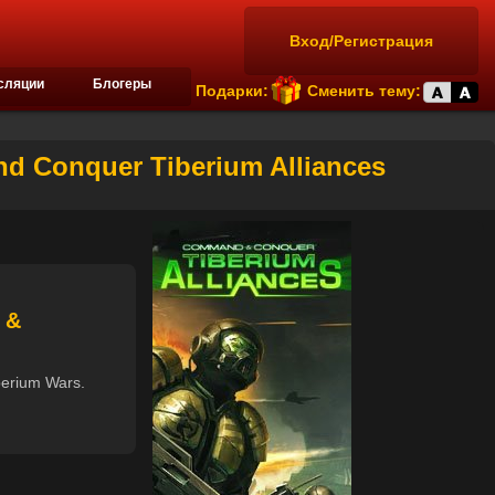
Вход/Регистрация
сляции
Блогеры
Подарки:
Сменить тему:
d Conquer Tiberium Alliances
 &
erium Wars.