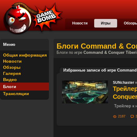
Новости
Игры
Обзор
Меню
Блоги Command & Conq
Блоги по игре
Command & Conquer Tiberi
Общая информация
Новости
Обзоры
Избранные записи об игре Command &
Галерея
Видео
SUNchaster
н
Блоги
Трейлер
Трансляции
Conquer
Трейлер к 
2187