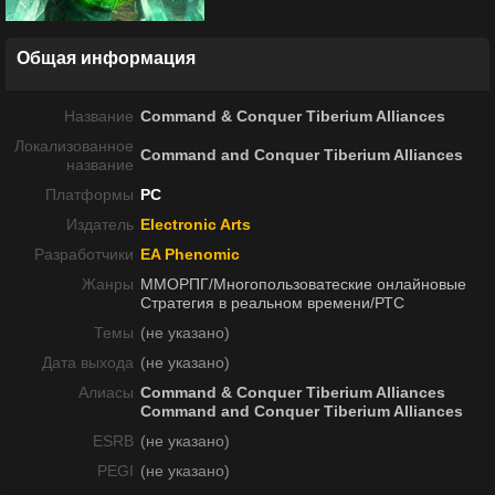
Общая информация
Название
Command & Conquer Tiberium Alliances
Локализованное
Command and Conquer Tiberium Alliances
название
Платформы
PC
Издатель
Electronic Arts
Разработчики
EA Phenomic
Жанры
ММОРПГ/Многопользоватеские онлайновые
Стратегия в реальном времени/РТС
Темы
(не указано)
Дата выхода
(не указано)
Алиасы
Command & Conquer Tiberium Alliances
Command and Conquer Tiberium Alliances
ESRB
(не указано)
PEGI
(не указано)