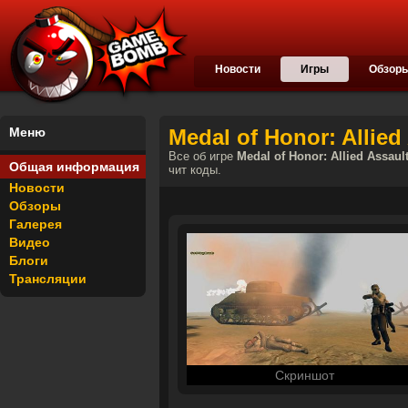
Новости
Игры
Обзор
Меню
Medal of Honor: Allied
Все об игре
Medal of Honor: Allied Assaul
Общая информация
чит коды.
Новости
Обзоры
Галерея
Видео
Блоги
Трансляции
Скриншот