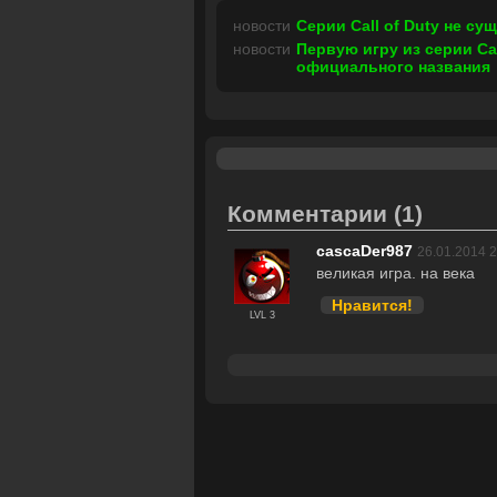
новости
Серии Call of Duty не су
новости
Первую игру из серии Ca
официального названия
Комментарии
(1)
cascaDer987
26.01.2014 2
великая игра. на века
Нравится!
LVL 3