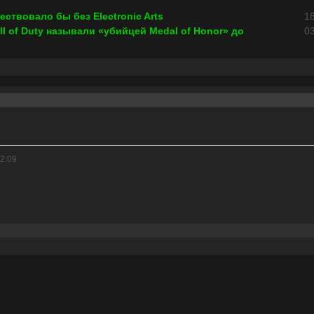
ществовало бы без Electronic Arts
18
ll of Duty называли «убийцей Medal of Honor» до
03
2:09