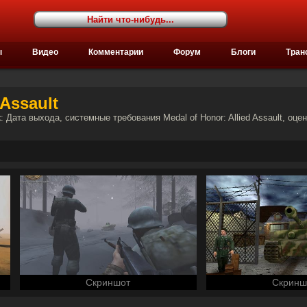
ы
Видео
Комментарии
Форум
Блоги
Тран
 Assault
t
: Дата выхода, системные требования Medal of Honor: Allied Assault, оцен
Скриншот
Скринш