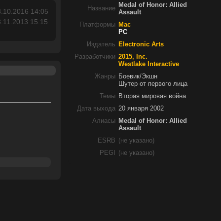
Medal of Honor: Allied
Название
.10.2016 14:05
Assault
.11.2013 15:15
Платформы
Mac
PC
Издатель
Electronic Arts
Разработчики
2015, Inc.
Westlake Interactive
Жанры
Боевик/Экшн
Шутер от первого лица
Темы
Вторая мировая война
Дата выхода
20 января 2002
Алиасы
Medal of Honor: Allied
Assault
ESRB
(не указано)
PEGI
(не указано)