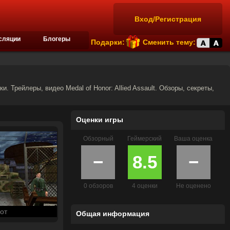
Вход/Регистрация
сляции
Блогеры
Подарки:
Сменить тему:
ки. Трейлеры, видео Medal of Honor: Allied Assault. Обзоры, секреты,
Оценки игры
Обзорный
Геймерский
Ваша оценка
−
8.5
−
0 обзоров
4 оценки
Не оценено
от
Общая информация