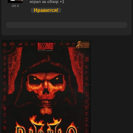
играл за обзор +1
LVL 6
Нравится!