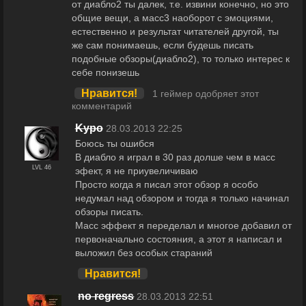
от диабло2 ты далек, т.е. извини конечно, но это
общие вещи, а масс3 наоборот с эмоциями,
естественно и результат читателей другой, ты
же сам понимаешь, если будешь писать
подобные обзоры(диабло2), то только интерес к
себе понизешь
Нравится!
1 геймер одобряет этот
комментарий
Kypo
28.03.2013 22:25
Боюсь ты ошибся
В диабло я играл в 30 раз долше чем в масс
LVL 46
эфект, я не приувеличиваю
Просто когда я писал этот обзор я особо
недумал над обзором и тогда я только начинал
обзоры писать.
Масс эффект я переделал и многое добавил от
первоначально состояния, а этот я написал и
выложил без особых стараний
Нравится!
no regress
28.03.2013 22:51