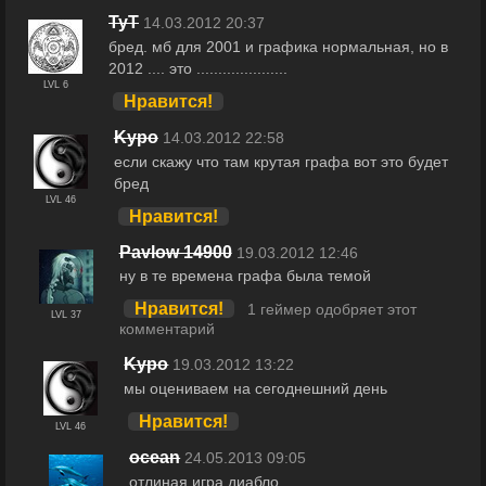
TyT
14.03.2012 20:37
бред. мб для 2001 и графика нормальная, но в
2012 .... это .....................
LVL 6
Нравится!
Kypo
14.03.2012 22:58
если скажу что там крутая графа вот это будет
бред
LVL 46
Нравится!
Pavlow 14900
19.03.2012 12:46
ну в те времена графа была темой
Нравится!
1 геймер одобряет этот
LVL 37
комментарий
Kypo
19.03.2012 13:22
мы оцениваем на сегоднешний день
Нравится!
LVL 46
ocean
24.05.2013 09:05
отлиная игра диабло