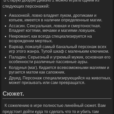
В старую добрую Диабло 2 можно играть одним из
следующих персонажей:
Амазонкой, ловко владеет луком, дротиками и
копьем, имеется в наличии определенные магии.
Ассасин. Сексуальная, ловкая и смертоностная.
Владеет когтями, мечами и магиями ловушек.
Некромант, как всегда специализируется на
возрождении мертвых.
Варвар, пожалуй самый банальный персонаж всех
игр этого жанра. Тупой шкаф с маленьким ключиком.
Паладин. Серьезный и угрюмый мужик, основная его
особенности различные пассивные ауры.
Колдунья (маг). Кидается всевозможными магиями и
ругается матом как сапожник.
Друид. Персонаж специализирующийся на животных,
может призывать или сам превращатся.
Сюжет.
К сожелению в игре полностью линейный сюжет. Вам
предстоит дойти куда то сделать что то и убить там