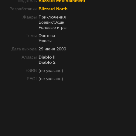
Издатель
Blizzard Entertainment
Разработчики
Blizzard North
Жанры
Приключения
Боевик/Экшн
Ролевые игры
Темы
Фэнтези
Ужасы
Дата выхода
29 июня 2000
Алиасы
Diablo II
Diablo 2
ESRB
(не указано)
PEGI
(не указано)