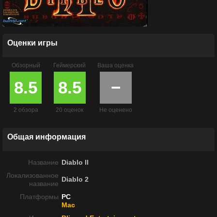
Оценки игры
Обзорный
Геймерский
Ваша оценка
8.5
8.5
−
2 обзора
20 оценок
Не оценено
Общая информация
Название
Diablo II
Локализованное
Diablo 2
название
Платформы
PC
Mac