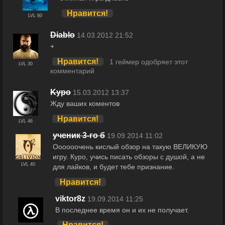
Нравится!
LVL 60
Diablo
14.03.2012 21:52
+
Нравится!
1 геймер одобряет этот
LVL 30
комментарий
Kypo
15.03.2012 13:37
Жду ваших коментов
Нравится!
LVL 46
yченик 3-го б
19.09.2014 11:02
Оооооочень кислый обзор на такую ВЕЛИКУЮ
игру. Куро, учись писать обзоры с душой, а не
LVL 40
для лайков, и будет тебе признание.
Нравится!
viktor8z
19.09.2014 11:25
В последнее время он и их не получает.
Нравится!