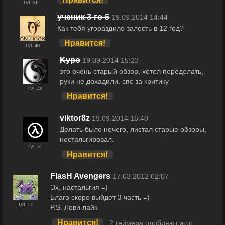
LVL 51
yченик 3-го б
19.09.2014 14:44
Как тебя угораздило залесть в 12 год?
Нравится!
LVL 40
Kypo
19.09.2014 15:23
это очень старый обзор, хотел переделать,
руки не дохадили. спс за критику
LVL 46
Нравится!
viktor8z
19.09.2014 16:40
Делать было нечего, листал старые обзоры,
ностальгировал.
LVL 51
Нравится!
FlasH Avengers
17.03.2012 02:07
Эх, настальгия =)
Благо скоро выйдет 3 часть =)
LVL 12
P.S. Лови лайк
Нравится!
2 геймера одобряют этот