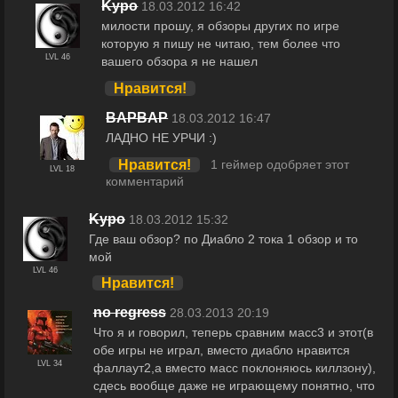
Kypo
18.03.2012 16:42
милости прошу, я обзоры других по игре
которую я пишу не читаю, тем более что
LVL 46
вашего обзора я не нашел
Нравится!
BAPBAP
18.03.2012 16:47
ЛАДНО НЕ УРЧИ :)
Нравится!
1 геймер одобряет этот
LVL 18
комментарий
Kypo
18.03.2012 15:32
Где ваш обзор? по Диабло 2 тока 1 обзор и то
мой
LVL 46
Нравится!
no regress
28.03.2013 20:19
Что я и говорил, теперь сравним масс3 и этот(в
обе игры не играл, вместо диабло нравится
LVL 34
фаллаут2,а вместо масс поклоняюсь киллзону),
сдесь вообще даже не играющему понятно, что