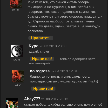
Мне кажется, что смысл читать обзоры
геймеров, а не журналы, в том, чтобы они
LVL 34
говорили, что, какие подводные камни, как
базука стреляет, а у этого скорость низковата,и
т.д. Строгость наоборот отталкивает меня
лично. Ну давай, удачи, завтра еще чонибудь
полистаю
Нравится!
Kypo
28.03.2013 23:09
давай, споки
Нравится!
1 геймер одобряет этот
LVL 46
комментарий
no regress
02.04.2013 12:31
Ладно, за точность и внимательность,
присущих самым лучшим журналам (лайк)
LVL 34
Нравится!
Abay777
21.08.2012 23:13
старая добрая диабла раньше очень долго в неё