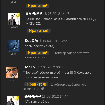
LVL 46
Нравится!
BAPBAP
18.03.2012 14:47
Гавно твой обзор, сам ты убогий это ЛЕГЕНДА
МАТЬ ЕЁ....
LVL 18
Нравится!
SosDAnil
19.03.2012 12:23
прям раскусил его)))
Нравится!
1 геймер одобряет этот
LVL 35
комментарий
DocEvil
17.03.2012 03:09
"При всей убогости этой игры"!!! Я больше с
тобой не разговариваю.
LVL 21
Нравится!
1 геймер одобряет этот
комментарий
BAPBAP
18.03.2012 14:47
АГа гавно обзор !