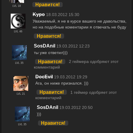
Нравится!
LVL 18
Kypo
18.03.2012 15:30
Уважаемый, я не в курсе вашего не давольства,
но на подобные коментарии я отвечать не буду
LVL 46
Нравится!
SosDAnil
19.03.2012 12:23
ты уже ответил)))
Нравится!
2 геймера одобряют этот
LVL 35
комментарий
DocEvil
19.03.2012 19:29
Ага, он ниже признался. )))
Нравится!
1 геймер одобряет этот
LVL 21
комментарий
SosDAnil
19.03.2012 20:50
)))
Нравится!
LVL 35