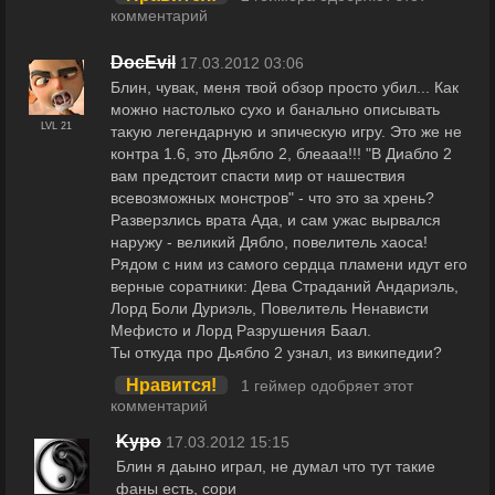
комментарий
DocEvil
17.03.2012 03:06
Блин, чувак, меня твой обзор просто убил... Как
можно настолько сухо и банально описывать
LVL 21
такую легендарную и эпическую игру. Это же не
контра 1.6, это Дьябло 2, блеааа!!! "В Диабло 2
вам предстоит спасти мир от нашествия
всевозможных монстров" - что это за хрень?
Разверзлись врата Ада, и сам ужас вырвался
наружу - великий Дябло, повелитель хаоса!
Рядом с ним из самого сердца пламени идут его
верные соратники: Дева Страданий Андариэль,
Лорд Боли Дуриэль, Повелитель Ненависти
Мефисто и Лорд Разрушения Баал.
Ты откуда про Дьябло 2 узнал, из википедии?
Нравится!
1 геймер одобряет этот
комментарий
Kypo
17.03.2012 15:15
Блин я даыно играл, не думал что тут такие
фаны есть, сори