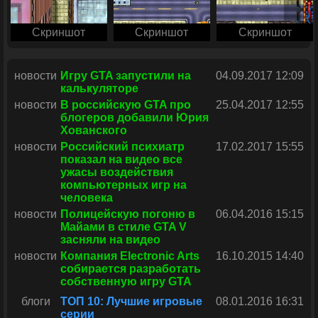
Скриншот
Скриншот
Скриншот
новости
Игру GTA запустили на
04.09.2017 12:09
калькуляторе
новости
В российскую GTA про
25.04.2017 12:55
блогеров добавили Юрия
Хованского
новости
Российский психиатр
17.02.2017 15:55
показал на видео все
ужасы воздействия
компьютерных игр на
человека
новости
Полицейскую погоню в
06.04.2016 15:15
Майами в стиле GTA V
засняли на видео
новости
Компания Electronic Arts
16.10.2015 14:40
собирается разработать
собственную игру GTA
блоги
ТОП 10: Лучшие игровые
08.01.2016 16:31
серии