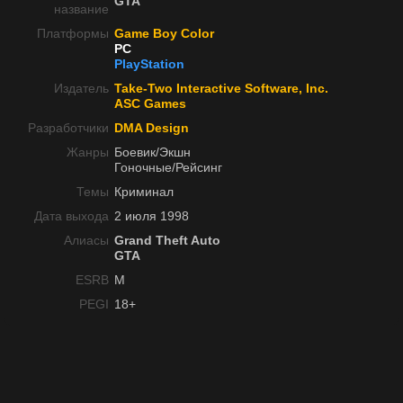
GTA
название
Платформы
Game Boy Color
PC
PlayStation
Издатель
Take-Two Interactive Software, Inc.
ASC Games
Разработчики
DMA Design
Жанры
Боевик/Экшн
Гоночные/Рейсинг
Темы
Криминал
Дата выхода
2 июля 1998
Алиасы
Grand Theft Auto
GTA
ESRB
M
PEGI
18+