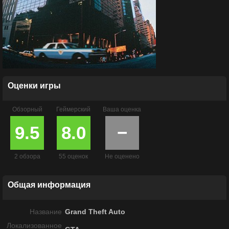
Оценки игры
Обзорный
Геймерский
Ваша оценка
9.5
8.0
−
2 обзора
55 оценок
Не оценено
Общая информация
Название
Grand Theft Auto
Локализованное