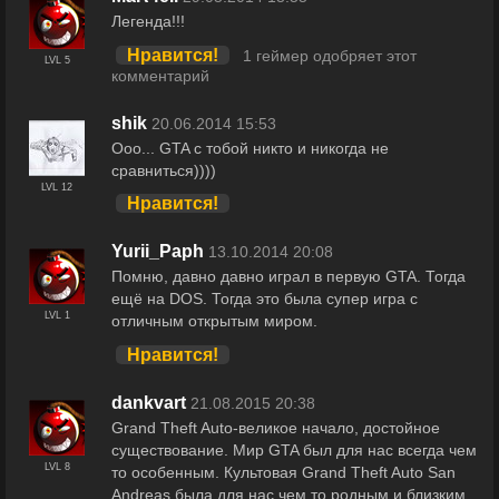
Легенда!!!
Нравится!
1 геймер одобряет этот
LVL 5
комментарий
shik
20.06.2014 15:53
Ооо... GTA с тобой никто и никогда не
сравниться))))
LVL 12
Нравится!
Yurii_Paph
13.10.2014 20:08
Помню, давно давно играл в первую GTA. Тогда
ещё на DOS. Тогда это была супер игра с
LVL 1
отличным открытым миром.
Нравится!
dankvart
21.08.2015 20:38
Grand Theft Auto-великое начало, достойное
существование. Мир GTA был для нас всегда чем
LVL 8
то особенным. Культовая Grand Theft Auto San
Andreas была для нас чем то родным и близким.