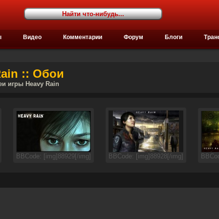
ы
Видео
Комментарии
Форум
Блоги
Тран
ain :: Обои
еи игры Heavy Rain
BBCode: [img]88929[/img]
BBCode: [img]88928[/img]
BBCod