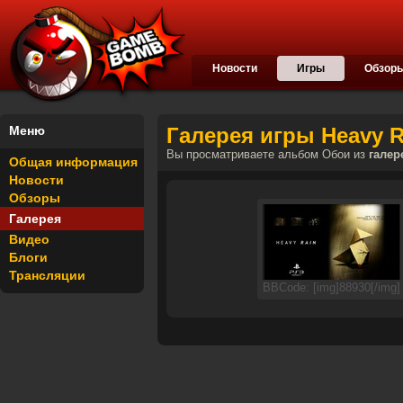
Новости
Игры
Обзор
Меню
Галерея игры Heavy R
Вы просматриваете альбом Обои из
галер
Общая информация
Новости
Обзоры
Галерея
Видео
Блоги
Трансляции
BBCode: [img]88930[/img]