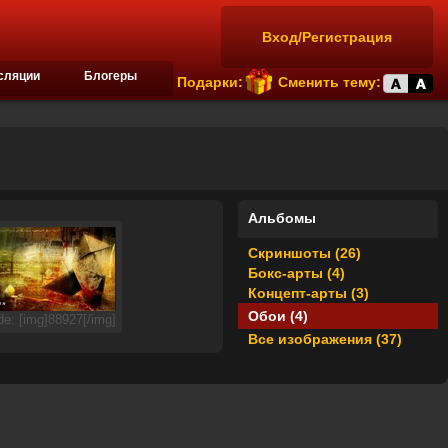
Вход/Регистрация
сляции
Блогеры
Подарки:
Сменить тему:
Альбомы
Скриншоты (26)
Бокс-арты (4)
Концепт-арты (3)
Обои (4)
e: [img]88927[/img]
Все изображения (37)