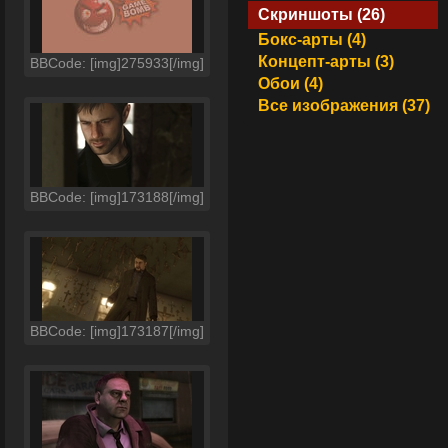
Скриншоты (26)
Бокс-арты (4)
Концепт-арты (3)
BBCode: [img]275933[/img]
Обои (4)
Все изображения (37)
BBCode: [img]173188[/img]
BBCode: [img]173187[/img]