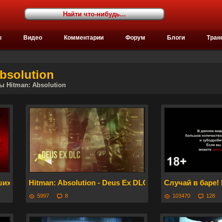
ы
Видео
Комментарии
Форум
Блоги
Тран
bsolution
ы Hitman: Absolution
ших игр! КРУТОТЕНЕЧКА!
Hitman: Absolution - Deus Ex DLC
Случай в баре
5997
8
103470
128