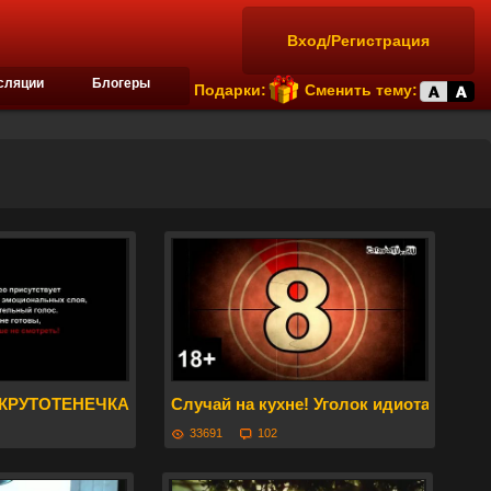
Вход/Регистрация
сляции
Блогеры
Подарки:
Сменить тему:
! КРУТОТЕНЕЧКА-70!
Случай на кухне! Уголок идиота ч.29
33691
102