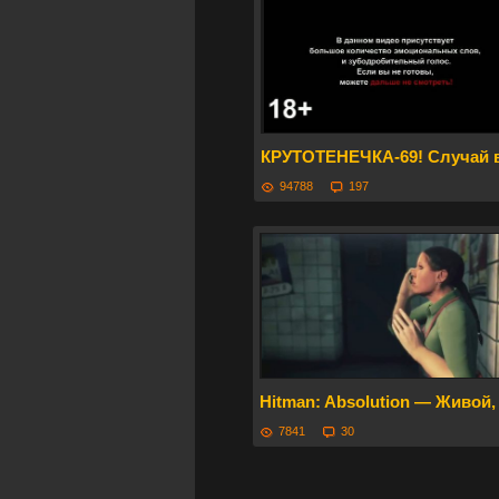
КРУТОТЕНЕЧКА-69! Случай в
94788
197
Hitman: Absolution — Живо
7841
30