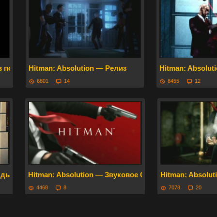
 поезде!
Hitman: Absolution — Релиз
Hitman: Absolut
6801
14
8455
12
й, дышащий мир
Hitman: Absolution — Звуковое Оформление
Hitman: Absolut
4468
8
7078
20