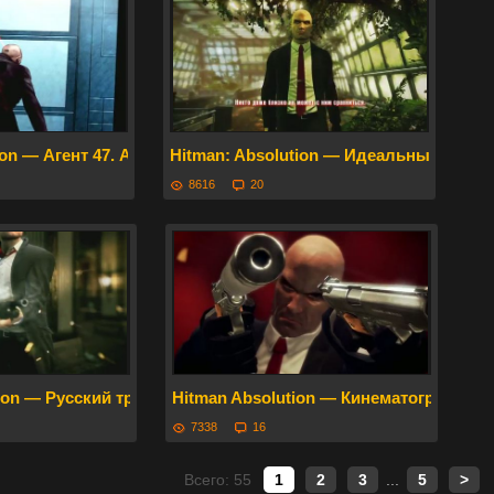
ion — Агент 47. Архивы ICA (HD) на русском
Hitman: Absolution — Идеальный убийц
8616
20
ion — Русский трейлер
Hitman Absolution — Кинематографиче
7338
16
Всего: 55
1
2
3
...
5
>