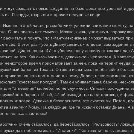
ки могут создавать новые залдания на базе сюжетных уровней и др
ить их. Рекорды, открытия и прочие ненужные вещи.
. Именно в этой части, разработчики уделили внимание сюжету, на
го. О них писать нет смысла. Можно, лишь, упомянуть парочку кося
 расчитать и понять, что гигант-мексиканец сможет вырваться пр
Агентсво. В этот раз - убить Диану(связист, что довал вам задания 
кончиной, Диана просит 47-го уберечь одну девочку от хватких лап А
ться на это. Как оказываеться, девочка-то - непростая. А являет
ой ненкоторое время присматривает за ней, пока не терпит неудачу
оружейный барон из Техаса. Он же и испытывал необычайно большо
о и привело нашего протагониста к нему. Далее, в поисках клона, к
сколько "крестовых походов". Там он убивает сына барона, нескол
м для "отпевания" киллера, но не случилось. Список похождений ве
оружейного барона. И всё, 47-ой выходит на след торговца, и фина
пользу киллера. Девочка в безопасности, все счастливы. Потом, пр
ства агенту
47-ому. На кладбице, где те искали останки Дианы. А в
уж точно, все счастилвы!
аботчики очень старались, да перестарались. "Рельсовость" локаци
руках дают об этом знать. "Инстинкт", "Контракты" не сглаживают 