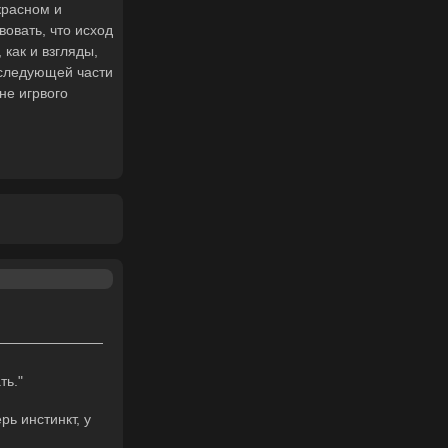
красном и
овать, что исход
 как и взгляды,
 следующей части
не игрвого
ть."
рь инстинкт, у