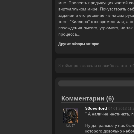
мне. Прелесть предыдущих частей сос
виртуапльном мире. Почувствоать себ
задания и его решение - в наших рука
тоже. "Киллера" отсовременнили, а н
похождения лысого, угрюмого, но так 
процесса...
Другие обзоры автора:
8 геймеров сказали спасибо за этот о
Комментарии
(6)
93overlord
04.01.2013 11:
" А наличие инстинкта, 
Ну да, раньше у нас был
LVL 27
которого довольно небол