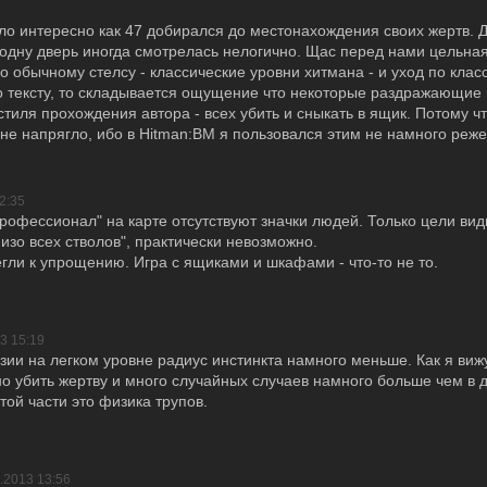
ло интересно как 47 добирался до местонахождения своих жертв. Д
одну дверь иногда смотрелась нелогично. Щас перед нами цельная
о обычному стелсу - классические уровни хитмана - и уход по клас
по тексту, то складывается ощущение что некоторые раздражающи
тиля прохождения автора - всех убить и сныкать в ящик. Потому ч
 не напрягло, ибо в Hitman:BM я пользовался этим не намного реже
2:35
рофессионал" на карте отсутствуют значки людей. Только цели видн
 изо всех стволов", практически невозможно.
егли к упрощению. Игра с ящиками и шкафами - что-то не то.
3 15:19
зии на легком уровне радиус инстинкта намного меньше. Как я вижу
 убить жертву и много случайных случаев намного больше чем в д
той части это физика трупов.
.2013 13:56