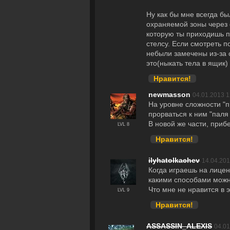
Ну как бы мне всегда бы
охраняемой зоны через 
которую ты приходишь п
стелсу. Если смотреть 
небыли замечены из-за с
это(ныкать тела в ящик)
Нравится!
newmasson
04.01.2013 1
На уровне сложности "п
прорваться к ним "паля
В новой же части, приб
LVL 8
Нравится!
ilyhatolkachev
14.04.201
Когда играешь на лицен
какими способами можно
Что мне не нравится в э
LVL 9
Нравится!
ASSASSIN_ALEXIS
04.01