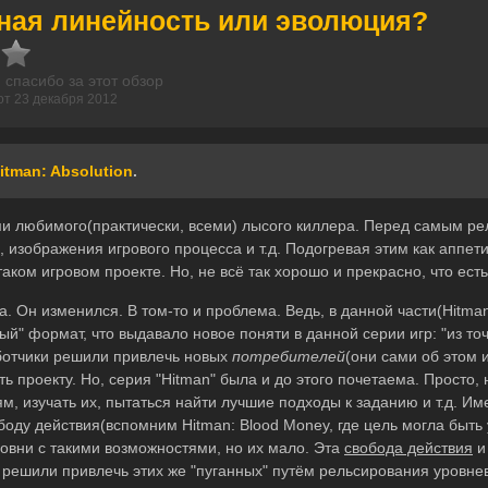
ная линейность или эволюция?
 спасибо за этот обзор
от 23 декабря 2012
itman: Absolution
.
ми любимого(практически, всеми) лысого киллера. Перед самым ре
 изображения игрового процесса и т.д. Подогревая этим как аппет
 таком игровом проекте. Но, не всё так хорошо и прекрасно, что есть
. Он изменился. В том-то и проблема. Ведь, в данной части(Hitman:
" формат, что выдавало новое поняти в данной серии игр: "из точк
аботчики решили привлечь новых
потребителей
(они сами об этом 
 проекту. Но, серия "Hitman" была и до этого почетаема. Просто, 
м, изучать их, пытаться найти лучшие подходы к заданию и т.д. Им
оду действия(вспомним Hitman: Blood Money, где цель могла быть
ровни с такими возможностями, но их мало. Эта
свобода действия
и
 решили привлечь этих же "пуганных" путём рельсирования уровнев