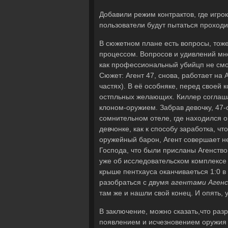
Добавили режим контрактов, где игро
пользователи будут пытаться проход
В сюжетном плане есть вопросы, тоже
процессом. Вопросов и удивлений мно
как профессиональный убийцп не смог
Сюжет: Агент 47, снова, работает на 
частях). В её особняке, перед своей 
остпльных желающих. Киллер соглашае
клоном-оружием. Забрав девочку, 47-
сомнительном отеле, где находился 
девчонке, как к способу заработка, чт
оружейный барон, Агент совершает не
Господа, что были присланы Агенство
уже об исследовательском комплексе 
крыше пентхауса оканчиваеться 1:0 в 
разобраться с двумя
агентами Аген
там же и нашли свой конец. И опять, 
В заключение, можно сказать,что разр
появлением и исчезновением оружия в 