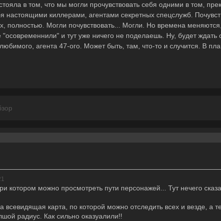
тояла в том, что мы могли прочувствовать себя одними в том, пре
я настоящими киллерами, агентами секретных спецслужб. Почувств
х, полностью. Могли почувствовать... Могли. Но времена меняются,
е "осовременнили" и тут уже ничего не поделаешь. Ну, будет ждать
любимого, агента 47-ого. Может быть, там, что-то и случится. В пла
бзор
21
при котором можно просмотреть пути персонажей... Тут нечего сказа
а всевидящая карта, по которой можно отследить всех и везде, а те
шой радиус. Как сильно оказуалили!!