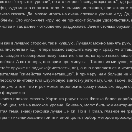
ються "открытые уровни", но это скорее "псевдооткрытость", где р
фы, куда можно спрятать тело. А наличие инстинкта, при котором 
чего сказать. Да, можно играть на очень сложном уровне и т.д. Да, 
облемы. Это усложняет игру, но не приносит больше удовольствия, 
йства и так далее - откровенно раздражает. Зачем столько оружия,
и как в лучшую сторону, так и худшую. Лучшая: можно менять руку,
а пистолеты и т.д. Теперь можно задушить жертву и сразу же оттащ
л сведён к своевременному нажатию кнопок, которые высвечивают
есёлая. А вот теперь, поговрим про минусы... Так вот, из минусов,
аёт оружие из пиджака(пистолеты, пп), а оно появляеться и исчеза
авителями "симейства пулеметающих". К примеру: нам больше не 
айперскую винтовку или штурмовую винтовку(автомат). Она, также, п
оря уже о том, что игрок может переносить сразу несколько видов 
 фокусников...
нечего плохого сказать. Картинка радует глаз. Физика более дорабо
 общем, всё на высоком уровне. Конечно, могут быть комментарии
итая тема, знаю) графика лучше... и т.п. Но в Hitman, главное не г
игры - ликвидирование той или иной цели, подбор методов прохожд