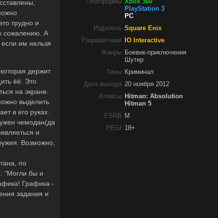
Платформы
Xbox 360
асставлены,
PlayStation 3
можно
PC
это трудно и
Издатель
Square Enix
к сожалению. А
Разработчики
IO Interactive
 если им нельзя
Жанры
Боевик-приключения
Шутер
 которая держит
Темы
Криминал
ить ёё. Это
Дата выхода
20 ноября 2012
ься на экране.
Алиасы
Hitman: Absolution
 можно выделить
Hitman 5
ет в его руках.
ESRB
M
нужен чемодан(да
PEGI
18+
оявляеться и
оружия. Возможно,
тана, по
: "Могли бы и
рафика! Графика -
ения задания и