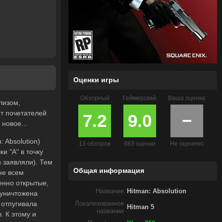
Оценки игры
Обзорный
Геймерский
Ваша оценка
лизом,
ит почетателей
7.2
9.0
−
 новое...
 Absolution)
13 обзоров
883 оценки
Не оценено
и "А" в точку
и заявляли). Тем
Общая информация
не всем
енно открытые,
Название
Hitman: Absolution
 уничтожена
 отпугивала
Локализованное
Hitman 5
название
. К этому и