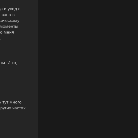
а и уход с
 зона в
сическому
е моменты
то меня
.
ы. И то,
 тут много
ругих частях.