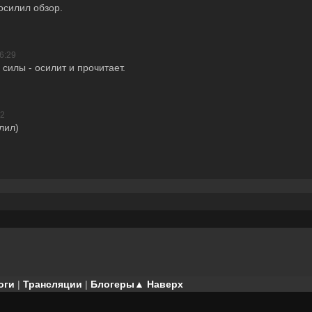
осилил обзор.
6:29
ь силы - осилит и прочитает.
42
лил)
оги
|
Трансляции
|
Блогеры
▲ Наверх