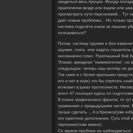
сводиться весь процее. Иногда попада
практически везде или ящики или шка
просмотреть пути персонажей... Тут не
даёт новые проблемы... Но только пр
система подсчёта очков за лишнии уби
пользоваться?
Потом, систему оружия и боя изменил
оружие, снять или надеть глушитель н
несомненно плюс. Рукопашный бой бы
Этакая, аркадная "нажималочка", но в
следующее: теперь наш киллер не дост
Так само и с более крупными предст
его и нет в игре) что бы спрятать сн
исчезает в руках протагониста. Негов
агент 47 посищал курсы по подготовке
В плане графического фронта, то тут 
сравнению с предыдущими частями. В
лучше сделать..., А в Кризисе(уже изб
это приятное дополнение. Суть этой 
терпение(тоже важно).
Со звуком проблем не наблюдаеться.