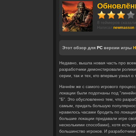
Обновлён
8 геймеров сказали
Написал
newmasson
Этот обзор для
PC
версии игры
H
Недавно, вышла новая часть про все
разработчики демонстировали ролики,
серии, так и тех, кто впервые узнал о
Начнём же с самого игрового процесса
локации были подогнаны под "линейный
"Б". Это обусловленно тем, что разр
самым, придать большую популярность
нравилось часами бродить по локация
большие локации придавали игре своб
несколькими способами), хотя есть у
большинство игроков. И разработчики