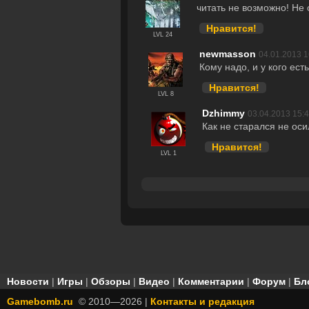
читать не возможно! Не 
Нравится!
LVL 24
newmasson
04.01.2013 1
Кому надо, и у кого ест
Нравится!
LVL 8
Dzhimmy
03.04.2013 15:
Как не старался не оси
Нравится!
LVL 1
Новости
|
Игры
|
Обзоры
|
Видео
|
Комментарии
|
Форум
|
Бл
Gamebomb.ru
© 2010—2026 |
Контакты и редакция