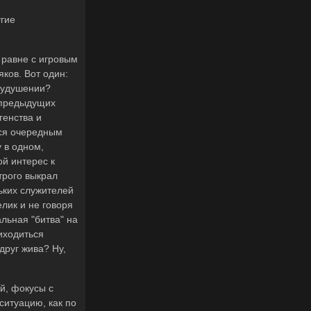
угие
 равне с игровым
ков. Вот один:
и удушении?
в предыдущих
генства и
ься очередным
 в одном,
й интерес к
отрого выкрал
ьких служителей
лик и не говоря
льная "битва" на
иходиться
друг жива? Ну,
й, фокусы с
ситуацию, как по