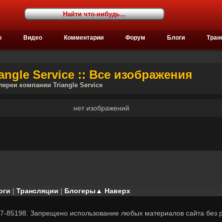
ы
Видео
Комментарии
Форум
Блоги
Тран
ngle Service :: Все изображения
лереи компании Triangle Service
нет изображений
оги
|
Трансляции
|
Блогеры
▲ Наверх
7-85198. Запрещено использование любых материалов сайта без р