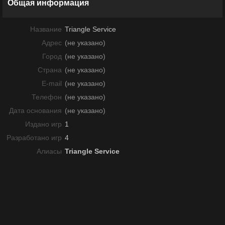
Общая информация
Название
Triangle Service
Адрес
(не указано)
Город
(не указано)
Страна
(не указано)
E-mail
(не указано)
Телефон
(не указано)
Дата основания
(не указано)
Издано игр
1
Разработано игр
4
Алиасы
Triangle Service