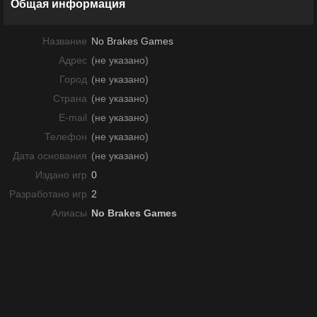
Общая информация
Название
No Brakes Games
Адрес
(не указано)
Город
(не указано)
Страна
(не указано)
E-mail
(не указано)
Телефон
(не указано)
Дата основания
(не указано)
Издано игр
0
Разработано игр
2
Алиасы
No Brakes Games