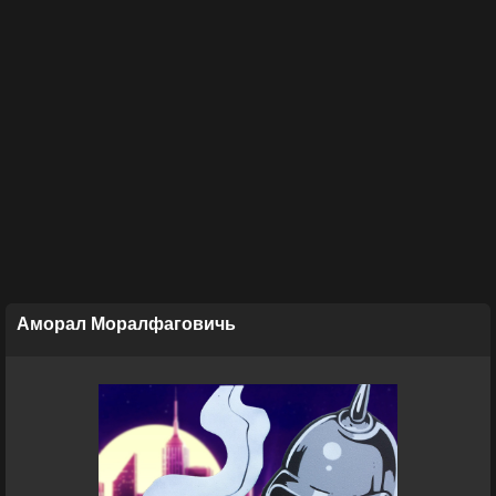
Аморал Моралфаговичь