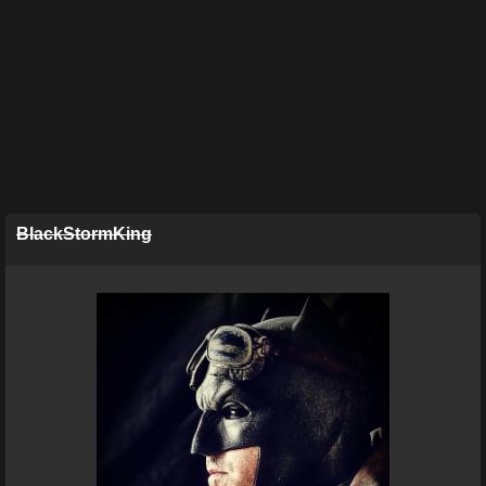
BlackStormKing