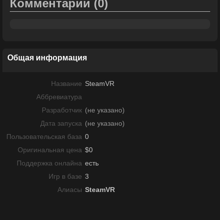
Комментарии
(0)
Общая информация
Название
SteamVR
Аббревиатура
Разработчик
(не указано)
Дата запуска
(не указано)
Пользовательская база
0
Оригинальная цена
$0
Поддержка онлайна
есть
Игр в базе
3
Алиасы
SteamVR