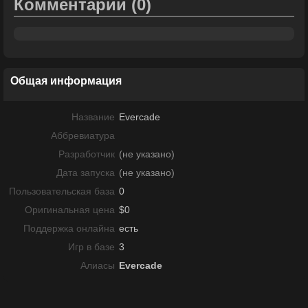
Комментарии
(0)
Общая информация
Название
Evercade
Аббревиатура
Разработчик
(не указано)
Дата запуска
(не указано)
Пользовательская база
0
Оригинальная цена
$0
Поддержка онлайна
есть
Игр в базе
3
Алиасы
Evercade