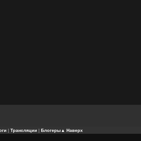
оги
|
Трансляции
|
Блогеры
▲ Наверх