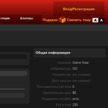
Вход/Регистрация
сляции
Блогеры
Подарки:
Сменить тему:
Общая информация
Название
Game Gear
Аббревиатура
GG
Разработчик
(не указано)
Дата запуска
(не указано)
Пользовательская база
0
Оригинальная цена
$0
Поддержка онлайна
есть
Игр в базе
235