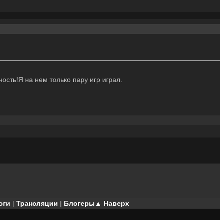
ость!Я на нем только пару игр играл.
оги
|
Трансляции
|
Блогеры
▲ Наверх