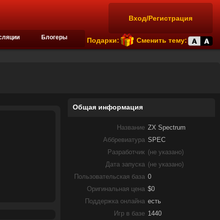
Вход/Регистрация
сляции
Блогеры
Подарки:
Сменить тему:
Общая информация
Название
ZX Spectrum
Аббревиатура
SPEC
Разработчик
(не указано)
Дата запуска
(не указано)
Пользовательская база
0
Оригинальная цена
$0
Поддержка онлайна
есть
Игр в базе
1440