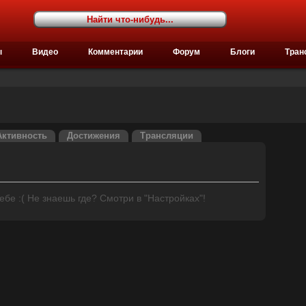
ы
Видео
Комментарии
Форум
Блоги
Тран
Активность
Достижения
Трансляции
бе :( Не знаешь где? Смотри в "Настройках"!