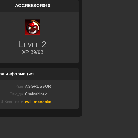
AGGRESSOR666
Level
2
XP 39/93
ая информация
Имя
AGGRESSOR
Откуда
Chelyabinsk
Я Вконтакте
evil_mangaka