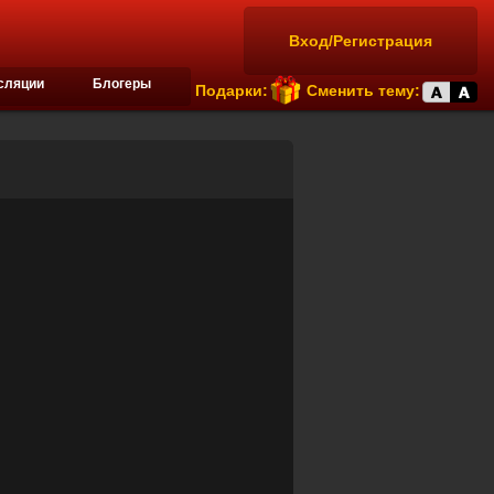
Вход/Регистрация
сляции
Блогеры
Подарки:
Сменить тему: