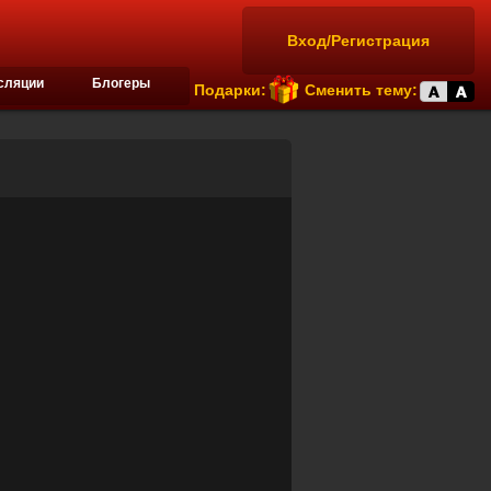
Вход/Регистрация
сляции
Блогеры
Подарки:
Сменить тему: