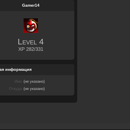
Gamer14
Level
4
XP 282/331
ая информация
Имя
(не указано)
Откуда
(не указано)