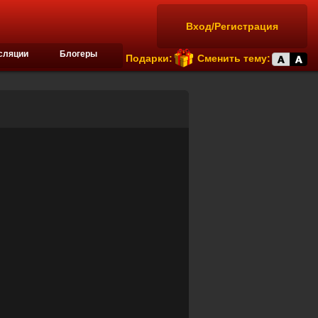
Вход/Регистрация
сляции
Блогеры
Подарки:
Сменить тему: