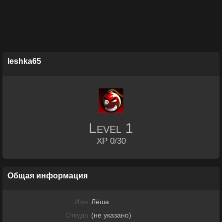
leshka65
Level
1
XP 0/30
Общая информация
Имя
Лёша
Откуда
(не указано)