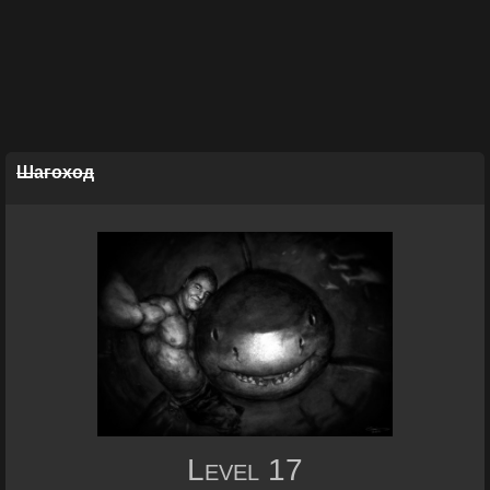
Шагоxод
Level
17