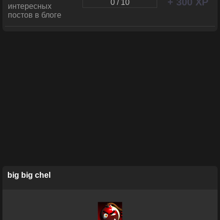
+ 300 XP
0 / 10
интересных
постов в блоге
big big chel