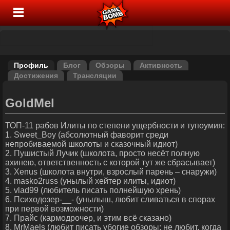
Профиль
Блог
Обзоры
Активность
Достижения
Трансляции
GoldMel
ТОП-11 рабов Илиты по степени ущербности и тупоумия:
1. Swеet_Boy (абсолютный фаворит среди
непробиваемой школоты и сказочный идиот)
2. Пушистый Лучик (школота, просто несёт полную
ахинею, ответственность с которой тут же сбрасывает)
3. Xenus (школота внутри, взрослый парень – снаружи)
4. masko2russ (унылый хейтер илиты, идиот)
5. vlad99 (любитель писать полнейшую хрень)
6. Психодозер-__- (унылыш, любит сливаться в спорах
при первой возможности)
7. Прайс (кармодрочер, и этим всё сказано)
8. MrMaels (любит писать убогие обзоры; не любит, когда