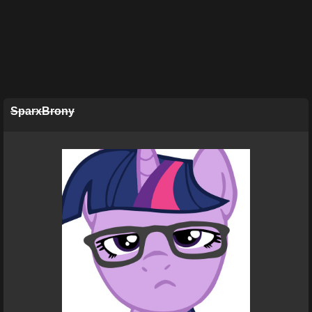
SparxBrony