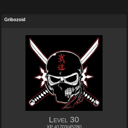
Gribozoid
Level
30
XP 41703/45280