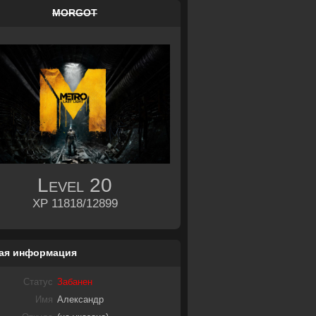
MORGOT
Level
20
XP 11818/12899
ая информация
Статус
Забанен
Имя
Александр