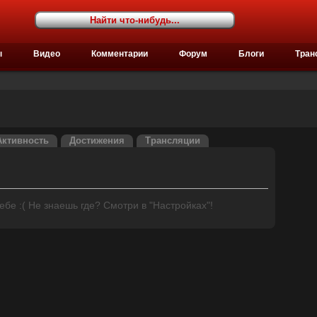
ы
Видео
Комментарии
Форум
Блоги
Тран
Активность
Достижения
Трансляции
бе :( Не знаешь где? Смотри в "Настройках"!