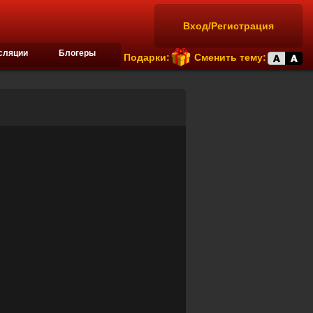
Вход/Регистрация
сляции
Блогеры
Подарки:
Сменить тему: