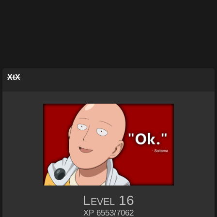
XtX
Level
16
XP 6553/7062