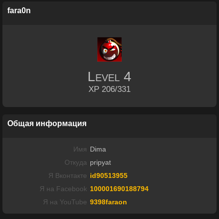
fara0n
Level
4
XP 206/331
Общая информация
Имя
Dima
Откуда
pripyat
Я Вконтакте
id90513955
Я на Facebook
100001690188794
Я на YouTube
9398faraon