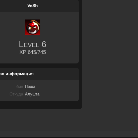
VeSh
Level
6
XP 645/745
ая информация
Имя
Паша
Откуда
Алушта