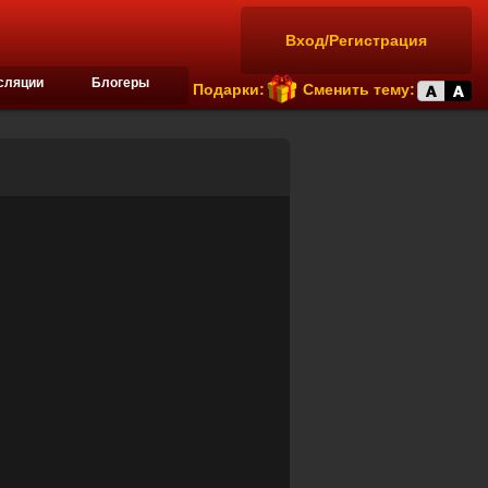
Вход/Регистрация
сляции
Блогеры
Подарки:
Сменить тему: