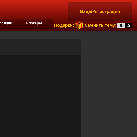
Вход/Регистрация
сляции
Блогеры
Подарки:
Сменить тему: