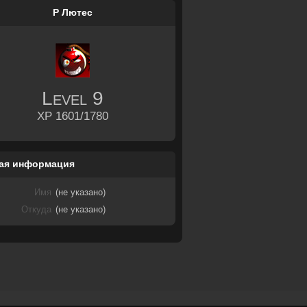
Р Лютес
Level
9
XP 1601/1780
ая информация
Имя
(не указано)
Откуда
(не указано)