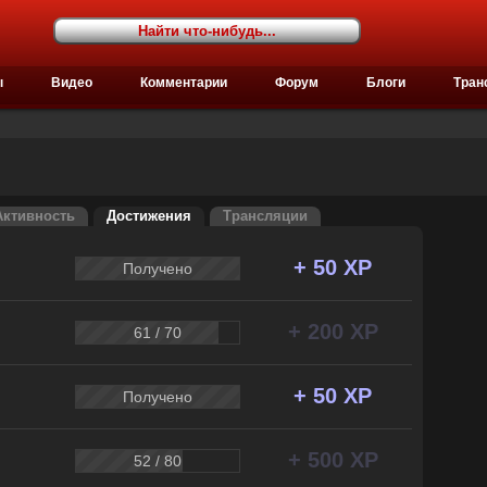
ы
Видео
Комментарии
Форум
Блоги
Тран
Активность
Достижения
Трансляции
+ 50 XP
Получено
+ 200 XP
61 / 70
+ 50 XP
Получено
+ 500 XP
52 / 80