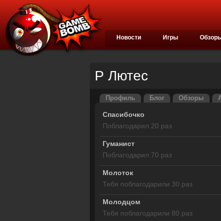
Новости
Игры
Обзор
Р Лютес
Профиль
Блог
Обзоры
Спасибочко
Поблагодарил 20 раз
Гуманист
Поблагодарил 70 раз
Молоток
Тебя поблагодарили 30 раз
Молодцом
Тебя поблагодарили 80 раз