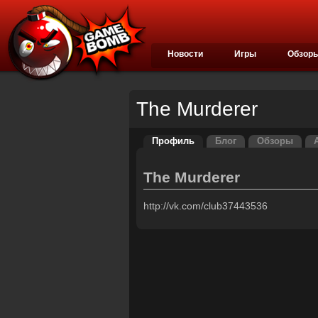
Новости
Игры
Обзор
The Murderer
Профиль
Блог
Обзоры
The Murderer
http://vk.com/club37443536