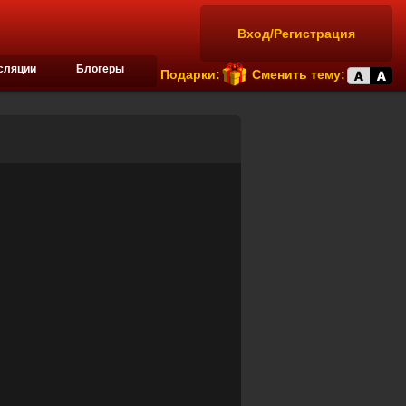
Вход/Регистрация
сляции
Блогеры
Подарки:
Сменить тему: