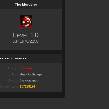
The Murderer
Level
10
XP 1976/2258
ая информация
Статус
Забанен
Имя
Илья Golticage
Откуда
(не указано)
Я Вконтакте
157288174