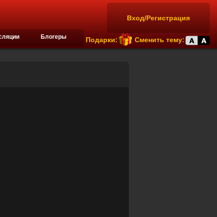
Вход/Регистрация
сляции
Блогеры
Подарки:
Сменить тему: