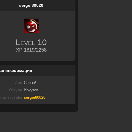
sergei80020
Level
10
XP 1819/2258
ая информация
Имя
Сергей
Откуда
Иркутск
 на YouTube
sergei80020