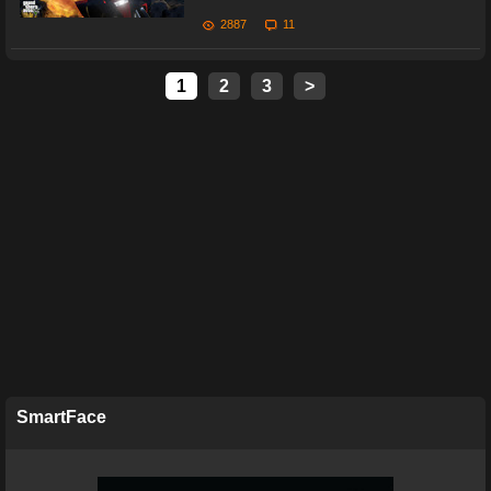
2887
11
1
2
3
>
SmartFace