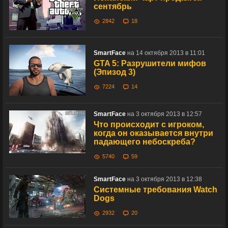
сентябрь
2842
18
SmartFace
на 14 октября 2013 в 11:01
GTA 5: Разрушители мифов
(Эпизод 3)
7224
14
SmartFace
на 3 октября 2013 в 12:57
Что происходит с игроком,
когда он оказывается внутри
падающего небоскреба?
5740
59
SmartFace
на 3 октября 2013 в 12:38
Системные требования Watch
Dogs
2932
20