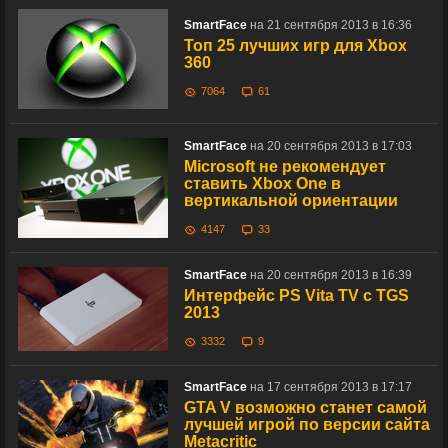
SmartFace
на 21 сентября 2013 в 16:36
Топ 25 лучших игр для Xbox
360
7064
61
SmartFace
на 20 сентября 2013 в 17:03
Microsoft не рекомендует
ставить Xbox One в
вертикальной ориентации
4147
33
SmartFace
на 20 сентября 2013 в 16:39
Интерфейс PS Vita TV с TGS
2013
3332
9
SmartFace
на 17 сентября 2013 в 17:17
GTA V возможно станет самой
лучшей игрой по версии сайта
Metacritic