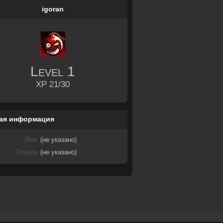
igoran
Level
1
XP 21/30
ая информация
Имя
(не указано)
Откуда
(не указано)