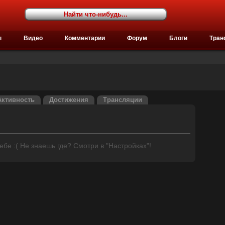
ы
Видео
Комментарии
Форум
Блоги
Тран
Активность
Достижения
Трансляции
бе :( Не знаешь где? Смотри в "Настройках"!