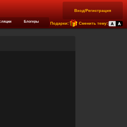
Вход/Регистрация
сляции
Блогеры
Подарки:
Сменить тему: