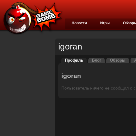
Новости
Игры
Обзор
igoran
Профиль
Блог
Обзоры
igoran
Пользователь ничего не сообщил о се