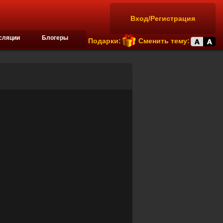
Вход/Регистрация
сляции
Блогеры
Подарки:
Сменить тему: