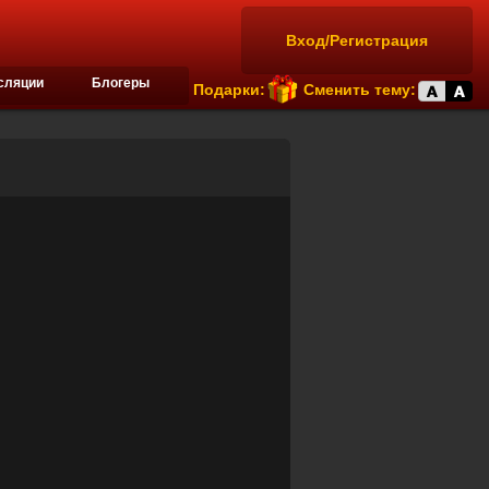
Вход/Регистрация
сляции
Блогеры
Подарки:
Сменить тему: