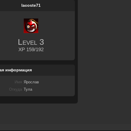
lacoste71
Level
3
XP 159/192
ая информация
Имя
Ярослав
Откуда
Тула