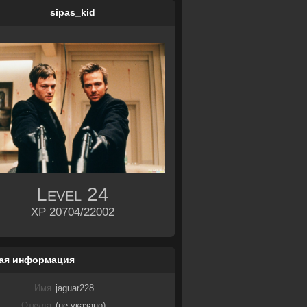
sipas_kid
Level
24
XP 20704/22002
ая информация
Имя
jaguar228
Откуда
(не указано)