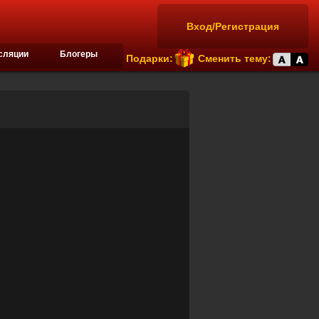
Вход/Регистрация
сляции
Блогеры
Подарки:
Сменить тему: