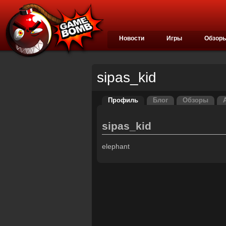
Новости
Игры
Обзор
sipas_kid
Профиль
Блог
Обзоры
sipas_kid
elephant