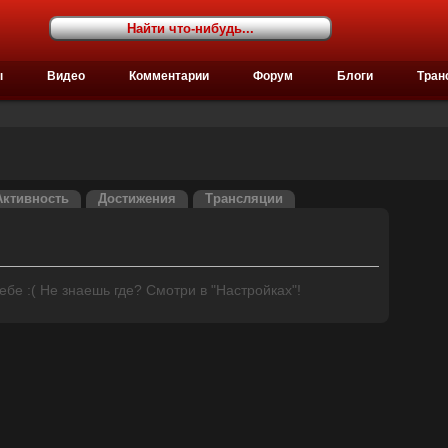
ы
Видео
Комментарии
Форум
Блоги
Тран
Активность
Достижения
Трансляции
бе :( Не знаешь где? Смотри в "Настройках"!