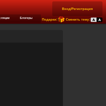
Вход/Регистрация
сляции
Блогеры
Подарки:
Сменить тему: