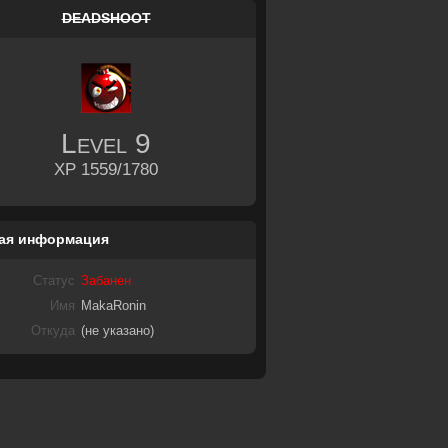
DEADSHOOT
Level
9
XP 1559/1780
ая информация
Статус
Забанен
Имя
MakaRonin
Откуда
(не указано)