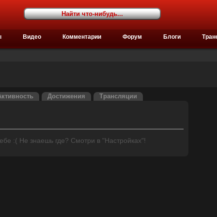
ы
Видео
Комментарии
Форум
Блоги
Тран
Активность
Достижения
Трансляции
бе :( Не знаешь где? Смотри в "Настройках"!