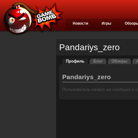
Новости
Игры
Обзор
Pandariys_zero
Профиль
Блог
Обзоры
Pandariys_zero
Пользователь ничего не сообщил о се