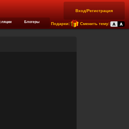
Вход/Регистрация
сляции
Блогеры
Подарки:
Сменить тему: