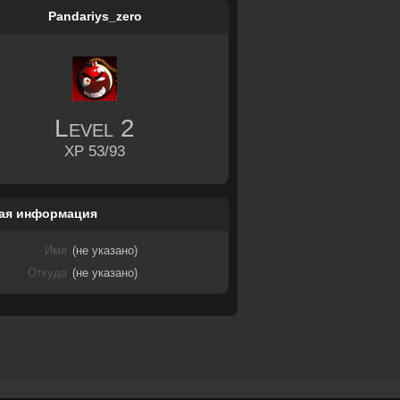
Pandariys_zero
Level
2
XP 53/93
ая информация
Имя
(не указано)
Откуда
(не указано)