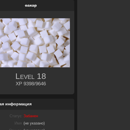
caxap
Level
18
XP 9398/9646
ая информация
Статус
Забанен
Имя
(не указано)