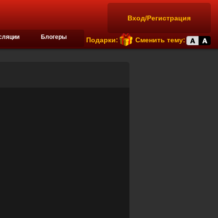
Вход/Регистрация
сляции
Блогеры
Подарки:
Сменить тему: